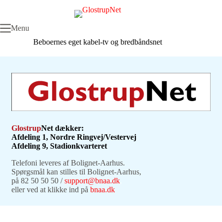
Fortsæt
til
indhold
Menu
Beboernes eget kabel-tv og bredbåndsnet
Glostrup
Net dækker:
Afdeling 1, Nordre Ringvej/Vestervej
Afdeling 9, Stadionkvarteret
Telefoni leveres af Bolignet-Aarhus.
Spørgsmål kan stilles til Bolignet-Aarhus,
på 82 50 50 50 /
support@bnaa.dk
,
eller ved at klikke ind på
bnaa.dk