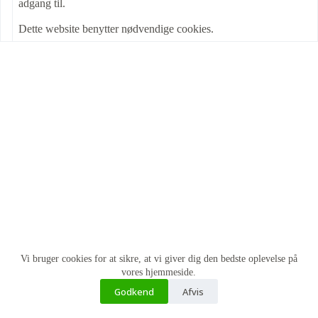
adgang til.
Dette website benytter nødvendige cookies.
Vi bruger cookies for at sikre, at vi giver dig den bedste oplevelse på
vores hjemmeside.
TV
Internet
FASTNET TELEFONI
Godkend
Afvis
FEJLMELDING
GlostrupNet
Copyright © 2026 GlostrupNet